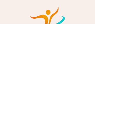
Découvrez comment Sygelic
vous accompagne !
Quelle intention
anime Sygelic?
Nous avons à cœur de stimuler la
transformation positive des organisations
vers une vitalité plus humaine et